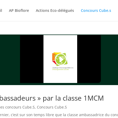
il
AP Bioflore
Actions Eco-délégués
Concours Cube.s
mbassadeurs » par la classe 1MCM
cles concours Cube.S
,
Concours Cube.S
rnier, c’est sur son temps libre que la classe ambassadrice du con