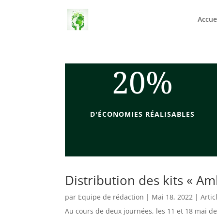
Accue
20
%
D'ÉCONOMIES RÉALISABLES
Distribution des kits « A
par
Equipe de rédaction
|
Mai 18, 2022
|
Arti
Au cours de deux journées, les 11 et 18 mai de