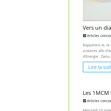
Vers un di
Articles conc

Rappelons-le, le
scolaires afin 
d’Energie Dans..
Lire la sui
Les 1MCM vi
Articles conc

Mercredi 10 nove