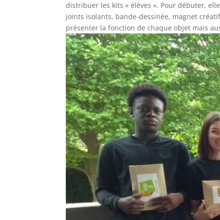
distribuer les kits « élèves ». Pour débuter, e
joints isolants, bande-dessinée, magnet créati
présenter la fonction de chaque objet mais au