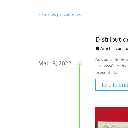
« Entrées précédentes
Distributi
Articles conc

Au cours de deux
7
Mai 18, 2022
est passée dans l
présenté le...
Lire la sui