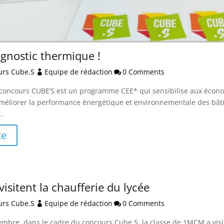
agnostic thermique !
ours Cube.S
Equipe de rédaction
0 Comments


 concours CUBE’S est un programme CEE* qui sensibilise aux écono
d’améliorer la performance énergétique et environnementale des
.
te
sitent la chaufferie du lycée
ours Cube.S
Equipe de rédaction
0 Comments


mbre, dans le cadre du concours Cube.S, la classe de 1MCM a visité